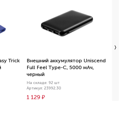
sy Trick
Внешний аккумулятор Uniscend
Внешн
й
Full Feel Type-C, 5000 мАч,
с Typ
черный
На скл
Артику
На складе: 92 шт
Артикул: 23992.30
1 490
1 129 ₽