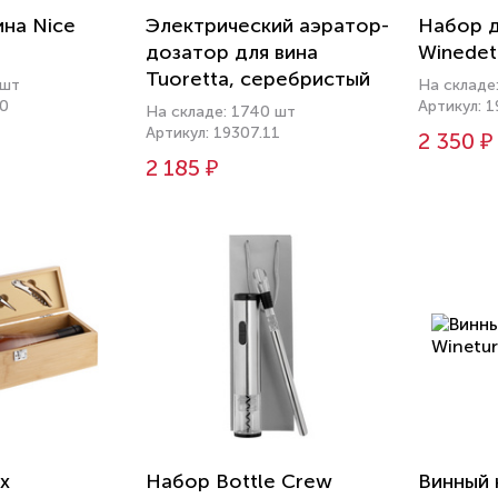
ина Nice
Электрический аэратор-
Набор д
дозатор для вина
Winedet
Tuoretta, серебристый
 шт
На складе
30
Артикул: 
На складе: 1740 шт
Артикул: 19307.11
2 350 ₽
2 185 ₽
х
Набор Bottle Crew
Винный 