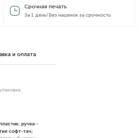
Срочная печать
За 1 день! Без наценок за срочность
вка и оплата
упаковка
пластик; ручка -
тие софт-тач;