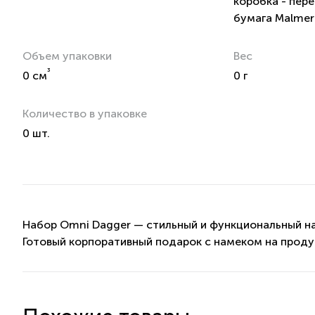
коробка - пер
бумага Malme
Объем упаковки
Вес
³
0 см
0 г
Количество в упаковке
0 шт.
Набор Omni Dagger — стильный и функциональный на
Готовый корпоративный подарок с намеком на проду