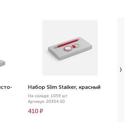
исто-
Набор Slim Stalker, красный
Набор
На складе: 1059 шт
На скл
Артикул: 20334.50
Артику
410 ₽
436 