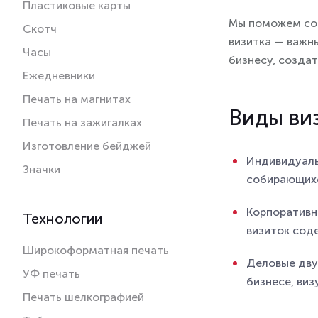
Пластиковые карты
Мы поможем соз
Скотч
визитка — важн
Часы
бизнесу, созда
Ежедневники
Печать на магнитах
Виды ви
Печать на зажигалках
Изготовление бейджей
Индивидуаль
Значки
собирающихс
Корпоративн
Технологии
визиток сод
Широкоформатная печать
Деловые дву
УФ печать
бизнесе, виз
Печать шелкографией