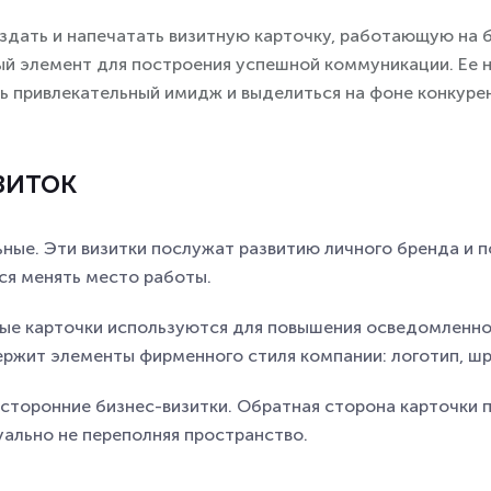
дать и напечатать визитную карточку, работающую на б
ый элемент для построения успешной коммуникации. Ее 
ть привлекательный имидж и выделиться на фоне конкуре
зиток
ные. Эти визитки послужат развитию личного бренда и 
я менять место работы.
ые карточки используются для повышения осведомленнос
ержит элементы фирменного стиля компании: логотип, шр
сторонние бизнес-визитки. Обратная сторона карточк
уально не переполняя пространство.