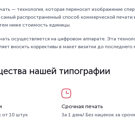
ать — технология, которая переносит изображение сперв
о самый распространенный способ коммерческой печати 
 тем ниже стоимость единицы.
чать осуществляется на цифровом аппарате. Эта техноло
ляет вносить коррективы в макет визитки до последнего
ества нашей типографии
и
Срочная печать
 от 10 штук
За 1 день! Без наценок за сроч