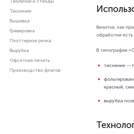
Таблички и стенды
Использ
Тиснение
Вышивка
Визитки, как пр
Гравировка
обработки есть
Плоттерная резка
В типографии «
Вырубка
Офсетная печать
тиснение — 
Производство флагов
фольгировани
красный, син
вырубка поз
Техноло