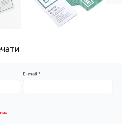
ечати
E-mail *
нных