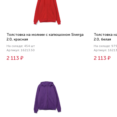
Толстовка на молнии с капюшоном Siverga
Толстовка н
2.0, красная
2.0, белая
На складе: 454 шт
На складе: 97
Артикул: 16213.50
Артикул: 1621
2 113 ₽
2 113 ₽